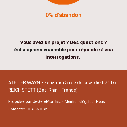
0% d
'abandon
Vous avez un projet ? Des questions ?
échangeons ensemble
pour répondre à vos
interrogations..
ATELIER WAYN -
zenarium
5 rue de picardie 67116
REICHSTETT (Bas-Rhin - France)
-
Propulsé par JeGereMon.Biz
Mentions légales
-
Nous
Contacter
-
CGU & CGV