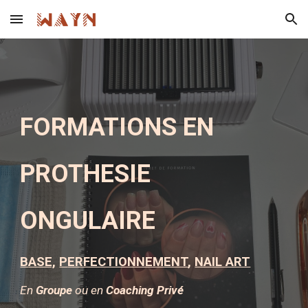
Skip to main content
Skip to navigation
FORMATIONS EN
PROTHESIE
ONGULAIRE
B
ASE,
P
ERFECTIONNEMENT
,
NAIL ART
En
Groupe
ou en
Coaching Privé