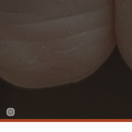
Page
Report abuse
updated